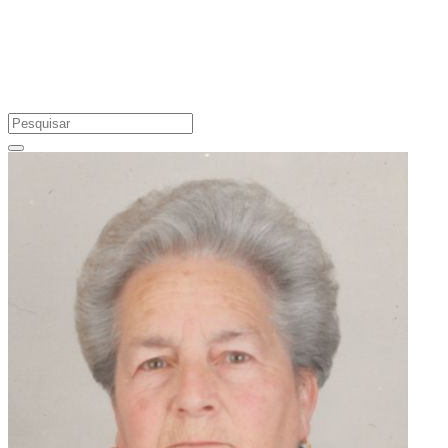
Preste a sua homenagem a um ente querido, acenda uma vela em sua